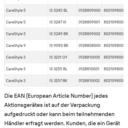
CareStyle 5
IS 5245 BL
0128809000
80210980036
CareStyle 5
IS 5247 VI
0128809001
80210980037
CareStyle 5
IS 5249 BK
0128809002
80210980037
CareStyle 9
IS 9090 BK
0128808000
80210980035
CareStyle 3
IS 3231 GY
0128810000
8021098005
CareStyle 3
IS 3255 BL
0128810001
8021098005
CareStyle 3
IS 3257 BK
0128810002
80210980055
Die EAN (European Article Number) jedes
Aktionsgerätes ist auf der Verpackung
aufgedruckt oder kann beim teilnehmenden
Händler erfragt werden. Kunden, die ein Gerät