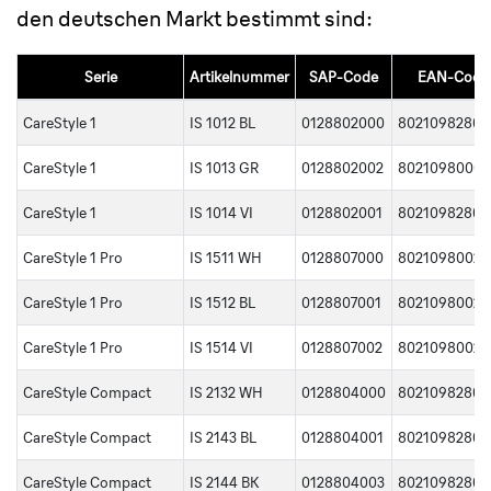
den deutschen Markt bestimmt sind:
Serie
Artikelnummer
SAP-Code
EAN-Code
CareStyle 1
IS 1012 BL
0128802000
80210982805
CareStyle 1
IS 1013 GR
0128802002
8021098000
CareStyle 1
IS 1014 VI
0128802001
80210982805
CareStyle 1 Pro
IS 1511 WH
0128807000
80210980027
CareStyle 1 Pro
IS 1512 BL
0128807001
80210980027
CareStyle 1 Pro
IS 1514 VI
0128807002
80210980028
CareStyle Compact
IS 2132 WH
0128804000
80210982805
CareStyle Compact
IS 2143 BL
0128804001
80210982806
CareStyle Compact
IS 2144 BK
0128804003
80210982806