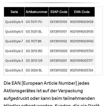
Serie
Artikelnummer
SSAP-Code
EAN-Code
QuickStyle 5
GS 5011 PU
0X13810100
8021098003928
QuickStyle 5
GS 5031 BL
0X13810101
8021098003935
QuickStyle 7
GS 7077 BK
0X13810102
8021098003942
QuickStyle 3
GS 3012 BG
0X13810200
8021098005700
QuickStyle 3
GS 3013 GR
0X13810201
8021098005717
QuickStyle 3
GS 3024 BL
0X13810202
8021098005724
Die EAN (European Article Number) jedes
Aktionsgerätes ist auf der Verpackung
aufgedruckt oder kann beim teilnehmenden
Händler erfragt werden. Kunden, die ein Gerät